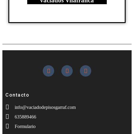
vaciados Vilafranca
Contacto
info@vaciadodepisosgarraf.com
635889466
Formulario