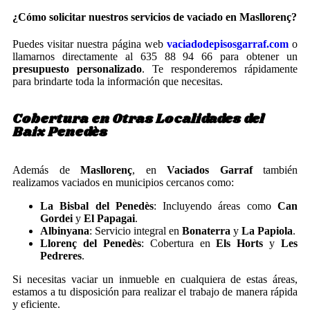
¿Cómo solicitar nuestros servicios de vaciado en Masllorenç?
Puedes visitar nuestra página web
vaciadodepisosgarraf.com
o
llamarnos directamente al 635 88 94 66 para obtener un
presupuesto personalizado
. Te responderemos rápidamente
para brindarte toda la información que necesitas.
Cobertura en Otras Localidades del
Baix Penedès
Además de
Masllorenç
, en
Vaciados Garraf
también
realizamos vaciados en municipios cercanos como:
La Bisbal del Penedès
: Incluyendo áreas como
Can
Gordei
y
El Papagai
.
Albinyana
: Servicio integral en
Bonaterra
y
La Papiola
.
Llorenç del Penedès
: Cobertura en
Els Horts
y
Les
Pedreres
.
Si necesitas vaciar un inmueble en cualquiera de estas áreas,
estamos a tu disposición para realizar el trabajo de manera rápida
y eficiente.