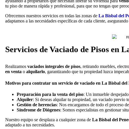
ayudando a propietarios que necesitan liberar su vivienda para
vend
tu piso de manera rápida y profesional, para que no tengas que preo
Ofrecemos nuestros servicios en todas las zonas de
La Bisbal del P
adaptamos a las necesidades específicas de cada cliente, asegurando 
Servicios de Vaciado de Pisos en L
Realizamos
vaciados integrales de pisos
, retirando muebles, electr
en venta
o
alquilarlo
, garantizando que tu propiedad luzca impecabl
Motivos para contratar un servicio de vaciado en La Bisbal del
Preparación para la venta del piso
: Un inmueble despejado 
Alquiler
: Si deseas alquilar tu propiedad, un vaciado previo t
Gestión de herencias
: Nos encargamos de todo el proceso de 
Síndrome de Diógenes
: Somos especialistas en gestionar sit
Nuestro equipo se desplaza a cualquier zona de
La Bisbal del Pene
adaptado a tus necesidades.