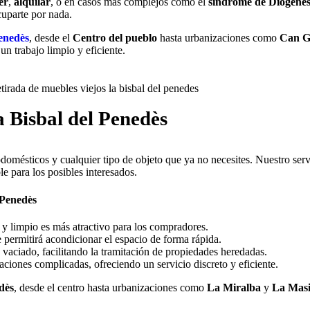
er
,
alquilar
, o en casos más complejos como el
síndrome de Diógene
cuparte por nada.
enedès
, desde el
Centro del pueblo
hasta urbanizaciones como
Can G
un trabajo limpio y eficiente.
a Bisbal del Penedès
odomésticos y cualquier tipo de objeto que ya no necesites. Nuestro serv
e para los posibles interesados.
 Penedès
y limpio es más atractivo para los compradores.
e permitirá acondicionar el espacio de forma rápida.
vaciado, facilitando la tramitación de propiedades heredadas.
uaciones complicadas, ofreciendo un servicio discreto y eficiente.
dès
, desde el centro hasta urbanizaciones como
La Miralba
y
La Masi