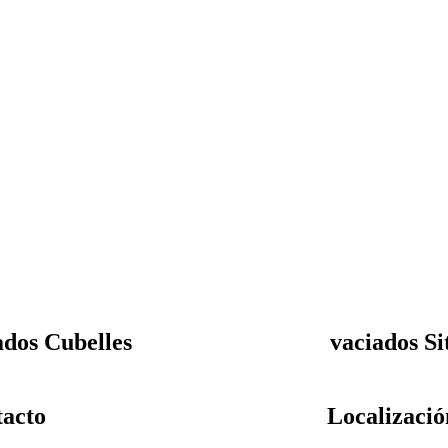
ados Cubelles
vaciados Si
acto
Localizació