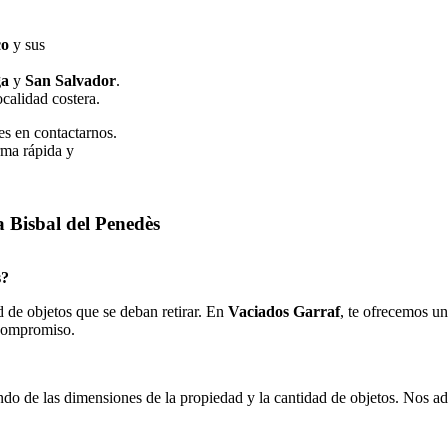
co
y sus
ga
y
San Salvador
.
calidad costera.
es en contactarnos.
rma rápida y
a Bisbal del Penedès
s?
d de objetos que se deban retirar. En
Vaciados Garraf
, te ofrecemos un
 compromiso.
do de las dimensiones de la propiedad y la cantidad de objetos. Nos ad