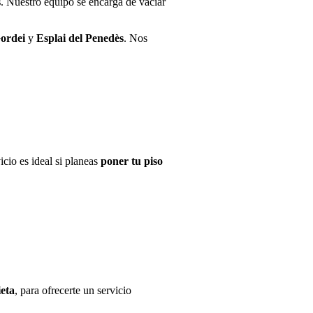
s
. Nuestro equipo se encarga de vaciar
ordei
y
Esplai del Penedès
. Nos
icio es ideal si planeas
poner tu piso
eta
, para ofrecerte un servicio