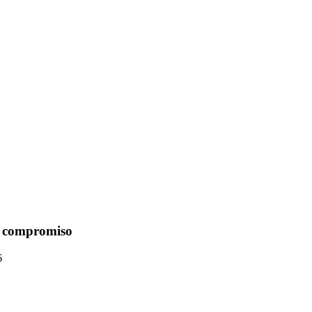
n compromiso
6