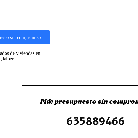
uesto sin compromiso
Pide presupuesto sin compro
635889466