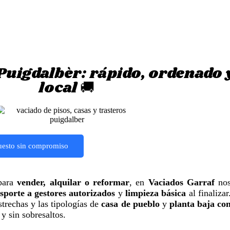
 Puigdalbèr: rápido, ordenado 
local 🚚
uesto sin compromiso
ara
vender, alquilar o reformar
, en
Vaciados Garraf
no
sporte a gestores autorizados
y
limpieza básica
al finalizar
strechas y las tipologías de
casa de pueblo
y
planta baja co
 y sin sobresaltos.