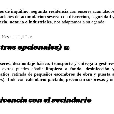
s de inquilino
,
segunda residencia
con enseres acumulado
uaciones de
acumulación severa
con
discreción
,
seguridad
aria, notaría o industriales
, nos adaptamos a su agenda.
xtras opcionales) 🧽
seres
,
desmontaje básico
,
transporte
y
entrega a gestore
 extras puedes añadir
limpieza a fondo
,
desinfección 
patios
, retirada de
pequeños escombros de obra
y
puesta 
bles). Todo con
calendario pactado
,
precio sin sorpresas
y u
vivencia con el vecindario