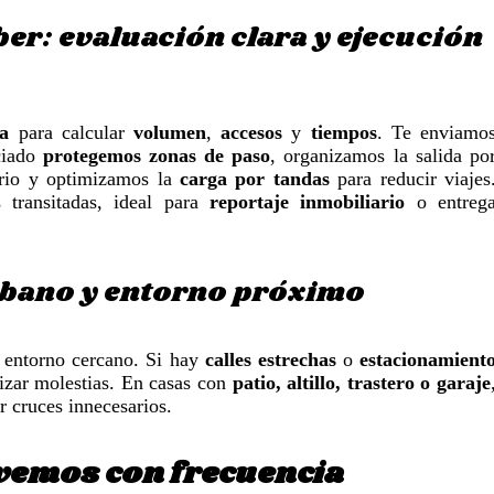
r: evaluación clara y ejecución
ta
para calcular
volumen
,
accesos
y
tiempos
. Te enviamo
ciado
protegemos zonas de paso
, organizamos la salida po
rio y optimizamos la
carga por tandas
para reducir viajes
 transitadas, ideal para
reportaje inmobiliario
o entreg
urbano y entorno próximo
 entorno cercano. Si hay
calles estrechas
o
estacionamient
izar molestias. En casas con
patio, altillo, trastero o garaje
r cruces innecesarios.
lvemos con frecuencia