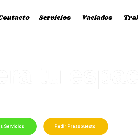
Contacto
Servicios
Vaciados
Tra
ra tu espac
sas, locales, negocios y trasteros y retirada de muebles 
s Servicios
Pedir Presupuesto