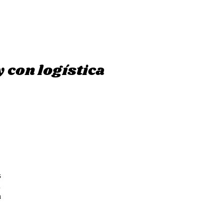
y con logística
s
.
n