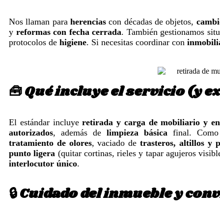
Nos llaman para
herencias
con décadas de objetos,
cambio
y
reformas con fecha cerrada
. También gestionamos sit
protocolos de
higiene
. Si necesitas coordinar con
inmobili
🧰 Qué incluye el servicio (y e
El estándar incluye
retirada y carga de mobiliario y en
autorizados
, además de
limpieza básica
final. Como
tratamiento de olores
, vaciado de
trasteros, altillos y 
punto ligera
(quitar cortinas, rieles y tapar agujeros visi
interlocutor único
.
🔒 Cuidado del inmueble y con