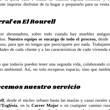
te importa: disfrutar de tu hogar o prepararlo para su venta
rraf en El Rourell
cer abrumadora, sobre todo cuando hay muebles antiguo
años.
Nuestro equipo se encarga de todo el proceso,
desde 
iduos, para que no tengas que preocuparte por nada. Trabajam
ades de cada cliente y a las características de cada vivienda 
s que todavía pueden tener una segunda vida, colaborando c
to ambiental. Así, no solo recuperas espacio, sino que tambi
recemos nuestro servicio
ll
, desde el núcleo urbano hasta las masías y casas rurales 
l’Església
, en la
Carrer Major
o en cualquier camino rura