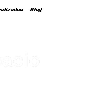
ealizados
Blog
pacio
 de muebles y enseres