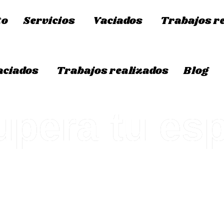
to
Servicios
Vaciados
Trabajos r
aciados
Trabajos realizados
Blog
pera tu es
de pisos, casas, locales, negocios y trasteros y retirada