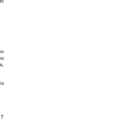
el
os
su
a,
ra
 y