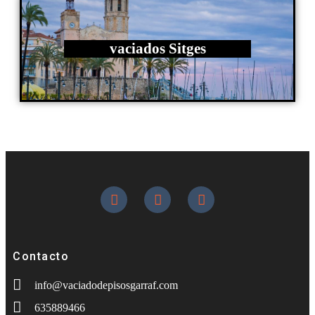
vaciados Sitges
Contacto
info@vaciadodepisosgarraf.com
635889466