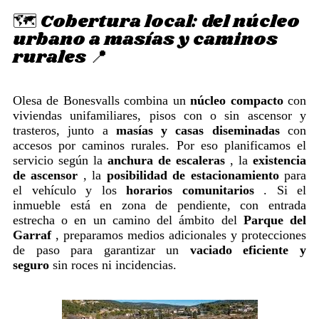
🗺️ Cobertura local: del núcleo
urbano a masías y caminos
rurales 📍
Olesa de Bonesvalls combina un
núcleo compacto
con
viviendas unifamiliares, pisos con o sin ascensor y
trasteros, junto a
masías y casas diseminadas
con
accesos por caminos rurales. Por eso planificamos el
servicio según la
anchura de escaleras
, la
existencia
de ascensor
, la
posibilidad de estacionamiento
para
el vehículo y los
horarios comunitarios
. Si el
inmueble está en zona de pendiente, con entrada
estrecha o en un camino del ámbito del
Parque del
Garraf
, preparamos medios adicionales y protecciones
de paso para garantizar un
vaciado eficiente y
seguro
sin roces ni incidencias.