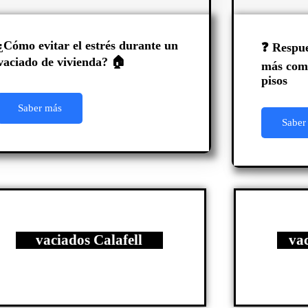
¿Cómo evitar el estrés durante un
❓ Respue
vaciado de vivienda? 🏠
más comu
pisos
Saber más
Saber
vaciados Calafell
va