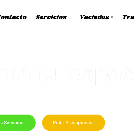
Contacto
Servicios
Vaciados
Tra
ra tu espac
sas, locales, negocios y trasteros y retirada de muebles 
s Servicios
Pedir Presupuesto