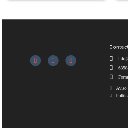
Contac
info
6358
Form
Aviso 
Políti