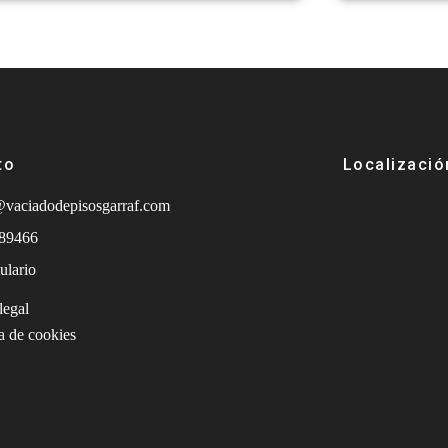
to
Localizació
@vaciadodepisosgarraf.com
89466
ulario
legal
ca de cookies